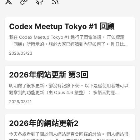
Codex Meetup Tokyo #1 回顧
我在 Codex Meetup Tokyo #1 進行了閃電演講。 正如標題
「回顧」所暗示的，想必大家已經猜到內容如何了。 昨日は
Codex Meetup Tokyo #1 で登壇させていただきまして本当に
2026/03/23
ありがとうございます。 今回は内容面でも声の調子でも課題
が残り、多くの反省を得る登壇となりました。… — びーぐる
/ Beagle Works (@beagle_dog_inu) March 20, 2026 （摘錄
2026年網站更新 第3回
部分省略的內容） 非常抱歉讓大家聽到如此不流暢的演講。我
保證會將這次的反省充分活用（如果還有下次的話⋯⋯），以
明明做了很多更新，卻沒有記錄下來⋯ 以下是從使用者端可以
最佳狀態和充分準備登上講台。 這次也與許多人交流，學到了
觀察到的功能更新（由 Opus 4.6 彙整）： 多語言對應
很多。真的非常感謝。 反省點1 - 投影片的過度堆砌 演講前幾
（i18n） 新增3語言支援：日語（ja）・英語（en）・繁體中文
2026/03/21
天身體不適，喉嚨和聲音出了問題。我決定改變策略，將所有
（tw） 全站英語・繁體中文翻譯完成 作品集頁面大幅改版 簡
該說的內容都塞進投影片，即使無法順利說話也能靠資料撐過
化卡片顯示：移除摘要與技術標籤，僅顯示標題＋日期
去。 結果導致整場演講的完成度下降。除了在投影片中塞入過
Category / Timeline 切換：兩種顯示模式（依類別 / 依年份時
2026年的網站更新2
多原本該口述的內容外，由於持續編輯到最後一刻，未能充分
間軸） 彈出視窗新增日期顯示 支援功能更新 從 OFUSE 遷移至
整理資料的架構。 反省點2 - 聲音問題 我原以為到了當天喉嚨
GitHub Sponsors 首頁改版 作者頭像顯示：新建
今天各處看到了關於個人網站是否會回歸的討論。 個人網站很