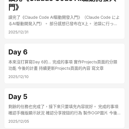
/ Beagle Works (@beagle_dog_inu) December 28, 2025
能將這次的反省付諸實踐，我將全力準備以呈現一場好的演
門》
（因為被省略了所以在這裡補充） 「這是以前自己做的開源專
講。
案，在Claude Code的全面支援下復活的版本。現在類似的工
讀完了《Claude Code AI驅動開發入門》（Claude Code によ
具很多並不稀奇，但想用現在的技術重新做一次作為學習，所
るAI駆動開発入門）。 部分感想已發布在X上。 池袋に行った
以發布了。」 デバイス間テキスト共有サービス
のでジュンク堂でClaude CodeによるAI駆動開発入門、買い
2025/12/31
Setsunahttps://t.co/hjaJEAeu8ehttps://t.co/8VPNjyX0K7 バ
ました。これはもういい意味で教科書ですね。使ったことな
ージョンは1.3.3になり、大体作りたい機能の開発が終わりま
いひとは体系的に学べる、使ったことあるひとはパラパラめ
した。 自力だと体感1ヶ月程度の実装が、Claude Codeのおか
くるだけで何かしら発見があるようなイメージ。
Day 6
げで丸2日くらいで終わりました。確かに作業効率10倍くらい
pic.twitter.com/fUPNrjwPQz — びーぐる / Beagle Works
にはなってそうです。 — びーぐる / Beagle Works
(@beagle_dog_inu) December 10, 2025 既にほとんど知って
本來沒打算寫Day 6的… 完成的事項 實作Projects頁面的分類
(@beagle_dog_inu) December 29, 2025 原本是用（大概是）
いる事柄に関して、他の人の異なるアプローチや考え方にふ
功能 今後的計畫 持續更新Projects頁面的內容 寫文章
Node + Express + Socket.IO和Vue之類的技術棧建立的同名
れる、記事や書籍を読む、ってのは本当によいことで。 新た
2025/12/10
個人開發專案，但因為無法修復一些小bug，又不想放著不完整
な知識は増えないけど、代わりに新たなインスピレーション
的東西不管，所以就刪掉了。 多虧了Claude Code，成品在品
や気付きは発生するのでとても大事にしている。当然理解も
質、設計和可維護性上都大幅超越了當初的版本。而且最重要
深まり言語化もうまくなる。 — びーぐる / Beagle Works
Day 5
的是開發速度。27號開始製作，28號發布v1.0.0，29號的
(@beagle_dog_inu) December 20, 2025 前幾天參加Claude
v1.3.3發布就完成了所有預定功能加上額外功能。到了這個程
Code Meetup Tokyo時，也向多位朋友分享了這本書的優點。
剩餘的任務也完成了，接下來只要填充內容就好。 完成的事項
度，真的感覺（特別是在編碼階段）已經不是人類能出場的
Claude Code Meetup Tokyo · Luma
確認手機版顯示狀況 確認分享按鈕的行為 製作OGP圖片 今後
了。 如果想到好的功能，會持續進行改進。
https://luma.com/ioed4ksj?tk=U0Wvfo 這本書除了以教科書
的計畫 撰寫Projects頁面的內容
2025/12/05
般的方式涵蓋Claude Code的基礎之外，最大的價值在於能看