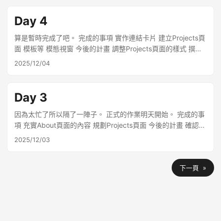
到作者平川先生在面對特定需求時如何指示Claude Code、了
解「他在想什麼」。即使是已經很熟悉Claude Code的人，從
Day 4
這個角度來閱讀這本書也會收穫良多。我自己也學到了很多。
而且，我竟然有幸直接見到了作者平川先生本人並與他交流！
算是暫時完成了吧。 完成的事項 實作連結卡片 建立Projects頁
其中令我印象特別深刻的是，他將自己的著作比喻為DUO
面 模板等 模態視窗 今後的計畫 調整Projects頁面的樣式 撰寫
3.0。 DUO 3.0是日本著名的英語單字和片語學習書。雖然可
Projects頁面的內容 確認手機版顯示狀況 確認分享按鈕的行為
2025/12/04
以當作「單字本」使用，但它的例句非常優秀——透過學習例
句，可以一次掌握單字的意義、用法、慣用語和固定表達。換
句話說，這本書的結構讓你能非常高效地學習英語。 我覺得
Day 3
《Claude Code AI驅動開發入門》確實實現了類似DUO 3.0的
學習效率。它不只是命令參考手冊或技巧集——你可以看到作
因為太忙了所以隔了一陣子。 正式的作業明天開始。 完成的事
者在處理實際任務時寫了什麼樣的提示詞、如何與Claude
項 充實About頁面的內容 規劃Projects頁面 今後的計畫 確認分
Code互動。透過這些實例，自然而然就能學會提示詞的撰寫方
享按鈕的行為 建立Projects頁面
2025/12/03
式和思考過程。 就像DUO 3.0不是「讀一次就結束」的書，而
是放在手邊反覆參閱的書一樣，這本書也是在持續使用Claude
Code的過程中反覆參考，逐漸磨練自己技能的風格⋯⋯它真正
下一頁 »
具有作為「Claude Code開發實踐教科書」的價值。 無論是即
將開始使用Claude Code的人，還是已經在使用的人，都能從
中獲得新的發現，非常推薦。 Claude Code によるAI駆動開発
入門 Claude Codeの基本から活用方法までこの一冊でぜんぶ
学べる！ Amazon.co.jp