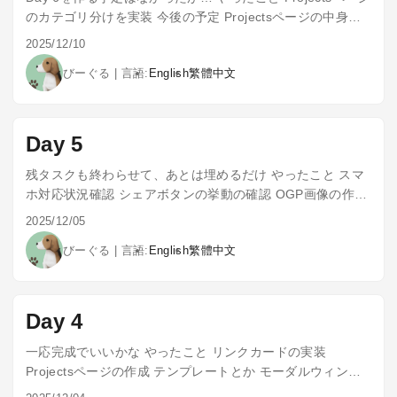
のカテゴリ分けを実装 今後の予定 Projectsページの中身を
地道に更新する 記事書く
2025/12/10
びーぐる
|
言語:
English
繁體中文
Day 5
残タスクも終わらせて、あとは埋めるだけ やったこと スマ
ホ対応状況確認 シェアボタンの挙動の確認 OGP画像の作成
今後の予定 Projectsページの中身を書く
2025/12/05
びーぐる
|
言語:
English
繁體中文
Day 4
一応完成でいいかな やったこと リンクカードの実装
Projectsページの作成 テンプレートとか モーダルウィンド
ウ 今後の予定 Projectsページのスタイル調整 Projectsペー