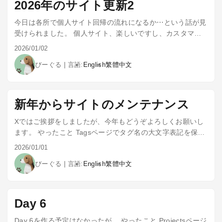
2026年のサイト更新2
に日付表示追加 支援機能の刷新 OFUSE → GitHub
Sponsors ホームページ改修 著者アバター表示:
今日は各所で個人サイト回帰の流れになるか⋯という話が見
home_info.html を新規作成、ホームにアバター画像を表示
受けられました。 個人サイト、楽しいですし、カスタマイ
ズにClaude Codeが使えると色々追加したくなりますしね。
2026/01/02
やったこと Archiveページの表示変更 記事ヘッダ・フッタの
びーぐる
|
言語:
English
繁體中文
表示変更とOFUSEの追加
新年からサイトのメンテナンス
Xではご挨拶をしましたが、今年もどうぞよろしくお願いし
ます。 やったこと Tagsページでタグ名の大文字表記を保持
（layouts/_default/terms.htmlでテーマをオーバーライ
2026/01/01
ド、.Name→.LinkTitle） 記事内タグ表示位置を記事末尾か
びーぐる
|
言語:
English
繁體中文
ら日付の下（ヘッダー内）に移動
（layouts/_default/single.html） 今後の予定 相変わらず⋯
Projectsページの中身を地道に更新する 記事書く
Day 6
Day 6を作る予定はなかったが… やったこと Projectsページ