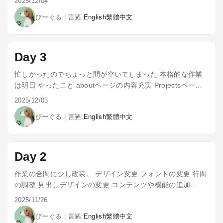
2025/12/04
ジの中身を書く スマホ対応状況確認 シェアボタンの挙動の
びーぐる
|
言語:
English
繁體中文
確認
Day 3
忙しかったのでちょっと間が空いてしまった 本格的な作業
は明日 やったこと aboutページの内容充実 Projectsページ
の計画 今後の予定 シェアボタンの挙動の確認 Projectsペー
2025/12/03
ジの作成
びーぐる
|
言語:
English
繁體中文
Day 2
作業の合間に少し改装。 デザイン変更 フォントの変更 行間
の調整 見出しデザインの変更 コンテンツや機能の追加
aboutページの追加 検索機能の改善 今後の予定 シェアボタ
2025/11/26
ンの挙動の確認 projectsページの作成
びーぐる
|
言語:
English
繁體中文