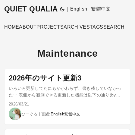
QUIET QUALIA
|
English
繁體中文
HOME
ABOUT
PROJECTS
ARCHIVES
TAGS
SEARCH
Maintenance
2026年のサイト更新3
いろいろ更新してたにもかかわらず、書き残していなかっ
た⋯ 表側から観測できる更新した機能は以下の通り(by
Opus 4.6) 多言語対応（i18n） 3言語対応: 日本語（ja）・
2026/03/21
英語（en）・繁体中文（tw）を追加 サイト全体の英語・台
びーぐる
|
言語:
English
繁體中文
湾華語対応完了 Projectsページの大幅改修 カード表示の簡
素化: summary・techタグをカードから削除、タイトル＋日
付のみに Category / Timeline 切り替え: 2つの表示モード
（カテゴリ別 / 年別タイムライン）のトグル機能 モーダル